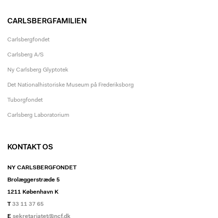
CARLSBERGFAMILIEN
Carlsbergfondet
Carlsberg A/S
Ny Carlsberg Glyptotek
Det Nationalhistoriske Museum på Frederiksborg
Tuborgfondet
Carlsberg Laboratorium
KONTAKT OS
NY CARLSBERGFONDET
Brolæggerstræde 5
1211 København K
T
33 11 37 65
E
sekretariatet@ncf.dk