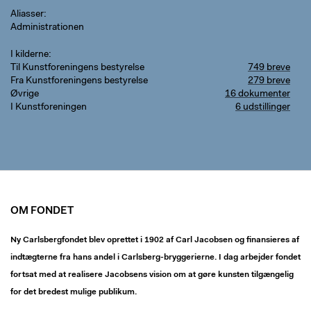
Aliasser
Administrationen
I kilderne
Til Kunstforeningens bestyrelse
749 breve
Fra Kunstforeningens bestyrelse
279 breve
Øvrige
16 dokumenter
I Kunstforeningen
6 udstillinger
OM FONDET
Ny Carlsbergfondet blev oprettet i 1902 af Carl Jacobsen og finansieres af
indtægterne fra hans andel i Carlsberg-bryggerierne. I dag arbejder fondet
fortsat med at realisere Jacobsens vision om at gøre kunsten tilgængelig
for det bredest mulige publikum.