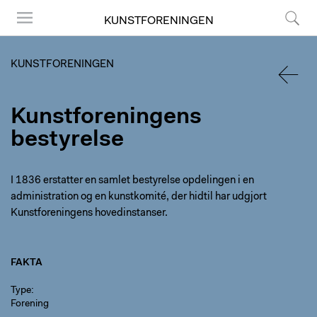
KUNSTFORENINGEN
Menu
Søg
KUNSTFORENINGEN
TILBA
Kunstforeningens
bestyrelse
I 1836 erstatter en samlet bestyrelse opdelingen i en
administration og en kunstkomité, der hidtil har udgjort
Kunstforeningens hovedinstanser.
FAKTA
Type
Forening