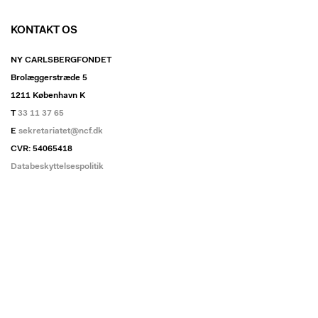
KONTAKT OS
NY CARLSBERGFONDET
Brolæggerstræde 5
1211 København K
T
33 11 37 65
E
sekretariatet@ncf.dk
CVR: 54065418
Databeskyttelsespolitik