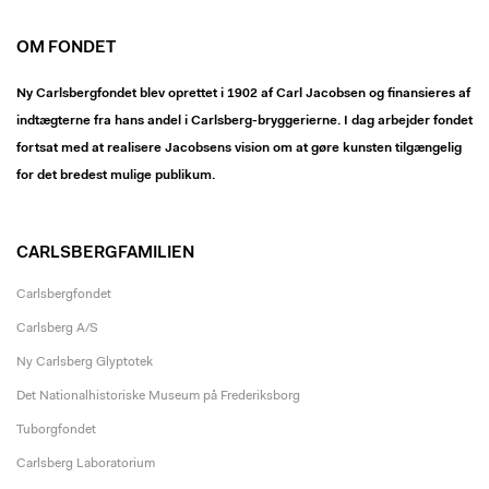
OM FONDET
Ny Carlsbergfondet blev oprettet i 1902 af Carl Jacobsen og finansieres af
indtægterne fra hans andel i Carlsberg-bryggerierne. I dag arbejder fondet
fortsat med at realisere Jacobsens vision om at gøre kunsten tilgængelig
for det bredest mulige publikum.
CARLSBERGFAMILIEN
Carlsbergfondet
Carlsberg A/S
Ny Carlsberg Glyptotek
Det Nationalhistoriske Museum på Frederiksborg
Tuborgfondet
Carlsberg Laboratorium