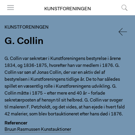
KUNSTFORENINGEN
Menu
Søg
KUNSTFORENINGEN
G. Collin
TILBA
G. Collin var sekretær i Kunstforeningens bestyrelse i årene
1834, og 1836-1875, hvorefter han var medlem i 1876. G.
Collin var søn af Jonas Collin, der var en aktiv del af
bestyrelsen i Kunstforeningens tidlige år. De to har således
spillet en væsentlig rolle i Kunstforeningens udvikling. G.
Collin måtte i 1875 – efter mere end 40 år – forlade
sekretærposten af hensyn til sit helbred. G. Collin var svoger
til maleren F. Petzholdt, og det vides, at han ejede i hvert fald
42 malerier, som blev bortauktioneret efter hans død i 1876.
Referencer
Bruun Rasmussen Kunstauktioner