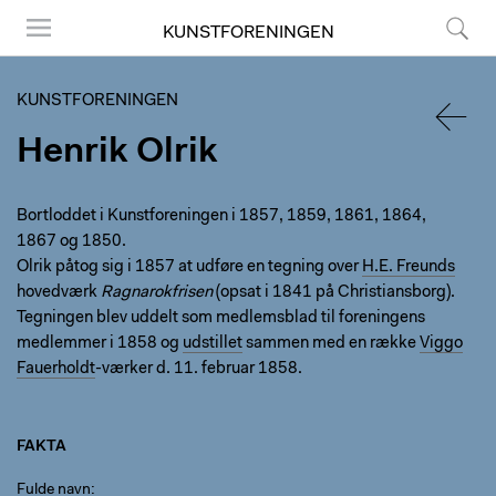
KUNSTFORENINGEN
Menu
Søg
KUNSTFORENINGEN
Henrik Olrik
TILBA
Bortloddet i Kunstforeningen i 1857, 1859, 1861, 1864,
1867 og 1850.
Olrik påtog sig i 1857 at udføre en tegning over
H.E. Freunds
hovedværk
Ragnarokfrisen
(opsat i 1841 på Christiansborg).
Tegningen blev uddelt som medlemsblad til foreningens
medlemmer i 1858 og
udstillet
sammen med en række
Viggo
Fauerholdt
-værker d. 11. februar 1858.
FAKTA
Fulde navn