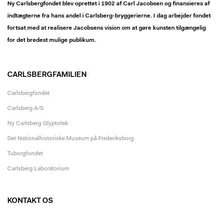
Ny Carlsbergfondet blev oprettet i 1902 af Carl Jacobsen og finansieres af
indtægterne fra hans andel i Carlsberg-bryggerierne. I dag arbejder fondet
fortsat med at realisere Jacobsens vision om at gøre kunsten tilgængelig
for det bredest mulige publikum.
CARLSBERGFAMILIEN
Carlsbergfondet
Carlsberg A/S
Ny Carlsberg Glyptotek
Det Nationalhistoriske Museum på Frederiksborg
Tuborgfondet
Carlsberg Laboratorium
KONTAKT OS