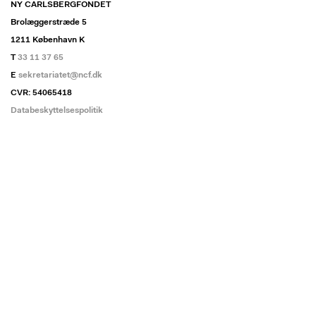
NY CARLSBERGFONDET
Brolæggerstræde 5
1211 København K
T
33 11 37 65
E
sekretariatet@ncf.dk
CVR: 54065418
Databeskyttelsespolitik