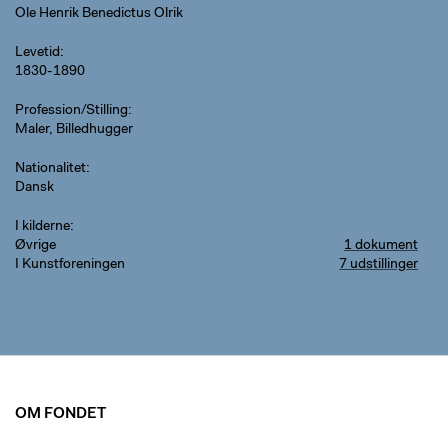
Ole Henrik Benedictus Olrik
Levetid
1830-1890
Profession/Stilling
Maler, Billedhugger
Nationalitet
Dansk
I kilderne
Øvrige
1 dokument
I Kunstforeningen
7 udstillinger
OM FONDET