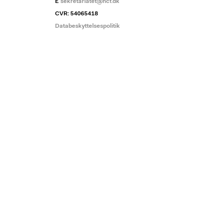
E
sekretariatet@ncf.dk
CVR: 54065418
Databeskyttelsespolitik