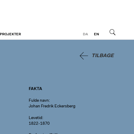
 PROJEKTER
DA
EN
Søg
TILBAGE
FAKTA
Fulde navn
Johan Fredrik Eckersberg
Levetid
1822-1870