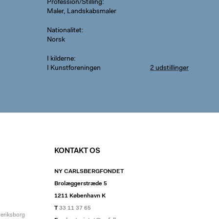
Profession/Stilling
Maler, Landskabsmaler
Nationalitet
Norsk
I kilderne
I Kunstforeningen
2 udstillinger
KONTAKT OS
NY CARLSBERGFONDET
Brolæggerstræde 5
1211 København K
T
33 11 37 65
deriksborg