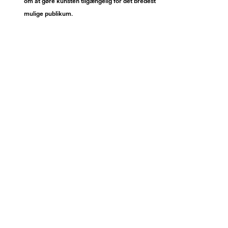
om at gøre kunsten tilgængelig for det bredest
mulige publikum.