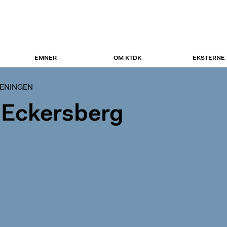
EMNER
OM KTDK
EKSTERNE
ENINGEN
. Eckersberg