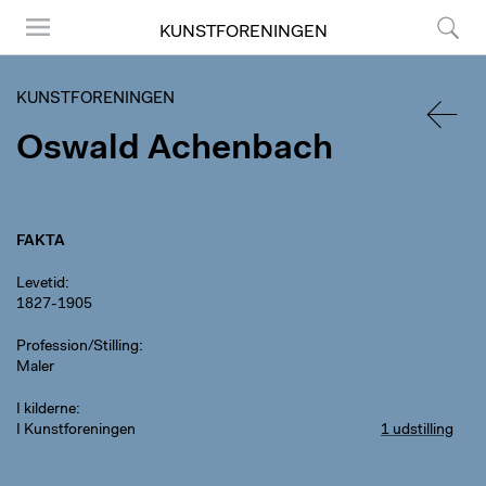
KUNSTFORENINGEN
Menu
Søg
KUNSTFORENINGEN
Oswald Achenbach
TILBA
FAKTA
Levetid
1827-1905
Profession/Stilling
Maler
I kilderne
I Kunstforeningen
1 udstilling