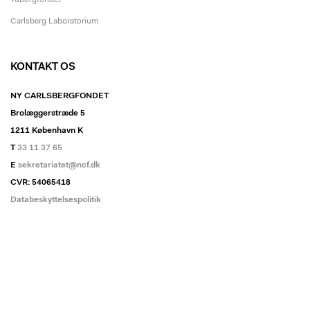
Tuborgfondet
Carlsberg Laboratorium
KONTAKT OS
NY CARLSBERGFONDET
Brolæggerstræde 5
1211 København K
T
33 11 37 65
E
sekretariatet@ncf.dk
CVR: 54065418
Databeskyttelsespolitik