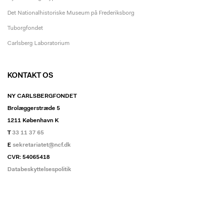
Det Nationalhistoriske Museum på Frederiksborg
Tuborgfondet
Carlsberg Laboratorium
KONTAKT OS
NY CARLSBERGFONDET
Brolæggerstræde 5
1211 København K
T
33 11 37 65
E
sekretariatet@ncf.dk
CVR: 54065418
Databeskyttelsespolitik