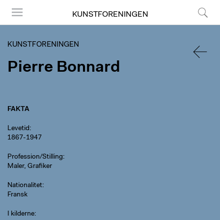
KUNSTFORENINGEN
Menu
Søg
KUNSTFORENINGEN
Pierre Bonnard
TILBA
FAKTA
Levetid
1867-1947
Profession/Stilling
Maler, Grafiker
Nationalitet
Fransk
I kilderne