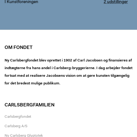
I Kunstforeningen
2 udstillinger
OM FONDET
Ny Carlsbergfondet blev oprettet i 1902 af Carl Jacobsen og finansieres af
indtægterne fra hans andel i Carlsberg-bryggerierne. I dag arbejder fondet
fortsat med at realisere Jacobsens vision om at gøre kunsten tilgængelig
for det bredest mulige publikum.
CARLSBERGFAMILIEN
Carlsbergfondet
Carlsberg A/S
Ny Carlsberg Glyptotek