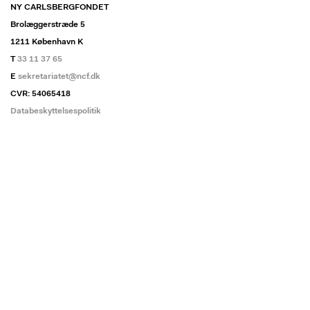
NY CARLSBERGFONDET
Brolæggerstræde 5
1211 København K
T
33 11 37 65
E
sekretariatet@ncf.dk
CVR: 54065418
Databeskyttelsespolitik