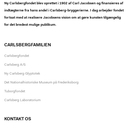
Ny Carlsbergfondet blev oprettet i 1902 af Carl Jacobsen og finansieres af
indtægterne fra hans andel i Carlsberg-bryggerierne. I dag arbejder fondet
fortsat med at realisere Jacobsens vision om at gøre kunsten tilgængelig
for det bredest mulige publikum.
CARLSBERGFAMILIEN
Carlsbergfondet
Carlsberg A/S
Ny Carlsberg Glyptotek
Det Nationalhistoriske Museum på Frederiksborg
Tuborgfondet
Carlsberg Laboratorium
KONTAKT OS