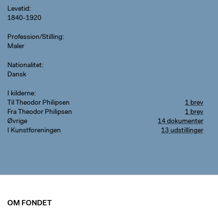
Levetid
1840-1920
Profession/Stilling
Maler
Nationalitet
Dansk
I kilderne
Til Theodor Philipsen
1 brev
Fra Theodor Philipsen
1 brev
Øvrige
14 dokumenter
I Kunstforeningen
13 udstillinger
OM FONDET