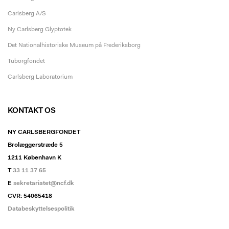
Carlsberg A/S
Ny Carlsberg Glyptotek
Det Nationalhistoriske Museum på Frederiksborg
Tuborgfondet
Carlsberg Laboratorium
KONTAKT OS
NY CARLSBERGFONDET
Brolæggerstræde 5
1211 København K
T
33 11 37 65
E
sekretariatet@ncf.dk
CVR: 54065418
Databeskyttelsespolitik