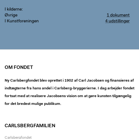
I kilderne
Øvrige
1 dokument
I Kunstforeningen
4 udstillinger
OM FONDET
Ny Carlsbergfondet blev oprettet i 1902 af Carl Jacobsen og finansieres af
indtægterne fra hans andel i Carlsberg-bryggerierne. I dag arbejder fondet
fortsat med at realisere Jacobsens vision om at gøre kunsten tilgængelig
for det bredest mulige publikum.
CARLSBERGFAMILIEN
Carlsbergfondet