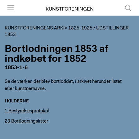
KUNSTFORENINGEN
Menu
Søg
KUNSTFORENINGENS ARKIV 1825-1925
/
UDSTILLINGER
1853
Bortlodningen 1853 af
indkøbet for 1852
1853-1-6
Se de værker, der blev bortloddet, i arkivet herunder listet
efter kunstnernavne.
I KILDERNE
1 Bestyrelsesprotokol
23 Bortlodningslister