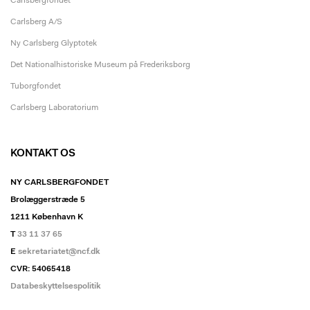
Carlsbergfondet
Carlsberg A/S
Ny Carlsberg Glyptotek
Det Nationalhistoriske Museum på Frederiksborg
Tuborgfondet
Carlsberg Laboratorium
KONTAKT OS
NY CARLSBERGFONDET
Brolæggerstræde 5
1211 København K
T
33 11 37 65
E
sekretariatet@ncf.dk
CVR: 54065418
Databeskyttelsespolitik