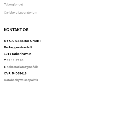
Tuborgfondet
Carlsberg Laboratorium
KONTAKT OS
NY CARLSBERGFONDET
Brolæggerstræde 5
1211 København K
T
33 11 37 65
E
sekretariatet@ncf.dk
CVR: 54065418
Databeskyttelsespolitik