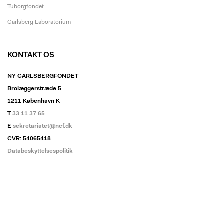
Tuborgfondet
Carlsberg Laboratorium
KONTAKT OS
NY CARLSBERGFONDET
Brolæggerstræde 5
1211 København K
T
33 11 37 65
E
sekretariatet@ncf.dk
CVR: 54065418
Databeskyttelsespolitik