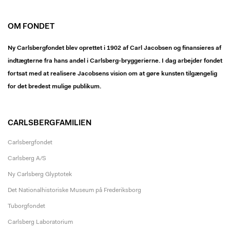
OM FONDET
Ny Carlsbergfondet blev oprettet i 1902 af Carl Jacobsen og finansieres af
indtægterne fra hans andel i Carlsberg-bryggerierne. I dag arbejder fondet
fortsat med at realisere Jacobsens vision om at gøre kunsten tilgængelig
for det bredest mulige publikum.
CARLSBERGFAMILIEN
Carlsbergfondet
Carlsberg A/S
Ny Carlsberg Glyptotek
Det Nationalhistoriske Museum på Frederiksborg
Tuborgfondet
Carlsberg Laboratorium