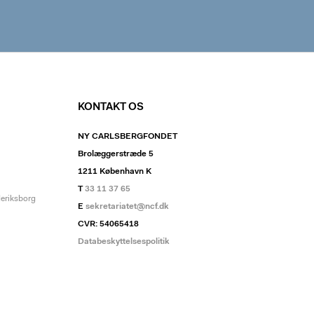
KONTAKT OS
NY CARLSBERGFONDET
Brolæggerstræde 5
1211 København K
T
33 11 37 65
deriksborg
E
sekretariatet@ncf.dk
CVR: 54065418
Databeskyttelsespolitik