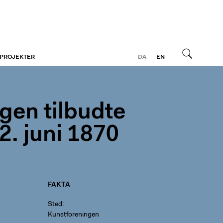
 PROJEKTER
DA
EN
Søg
ngen tilbudte
2. juni 1870
FAKTA
Sted
Kunstforeningen