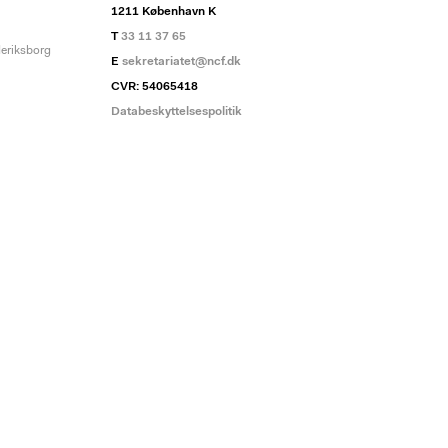
1211 København K
T
33 11 37 65
deriksborg
E
sekretariatet@ncf.dk
CVR: 54065418
Databeskyttelsespolitik