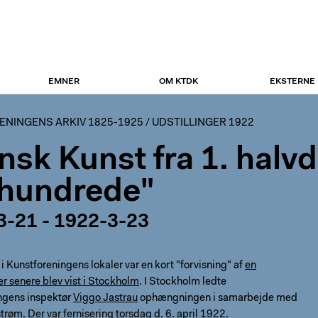
EMNER
OM KTDK
EKSTERNE
NINGENS ARKIV 1825-1925
/
UDSTILLINGER 1922
nsk Kunst fra 1. halvde
hundrede"
3-21 - 1922-3-23
 i Kunstforeningens lokaler var en kort "forvisning" af
en
der senere blev vist i Stockholm
. I Stockholm ledte
ngens inspektør
Viggo Jastrau
ophængningen i samarbejde med
strøm
. Der var fernisering torsdag d. 6. april 1922.