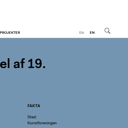
 PROJEKTER
DA
EN
Søg
l af 19.
FAKTA
Sted
Kunstforeningen