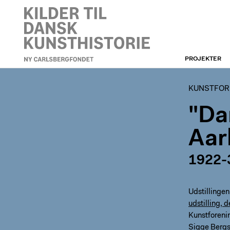
PROJEKTER
KUNSTFORENINGEN
KUNSTFORE
"Da
Aar
1922-
Udstillingen
udstilling, 
Kunstforeni
Sigge Berg