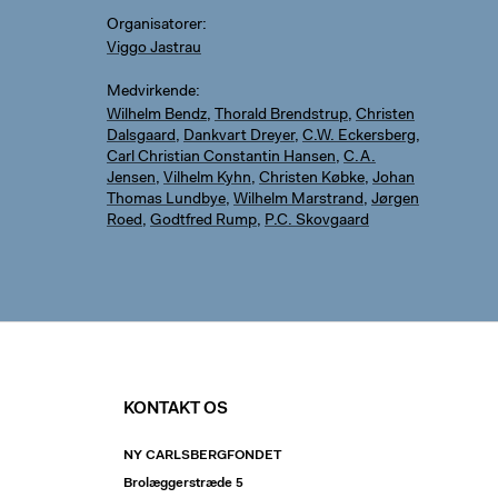
Organisatorer
Viggo Jastrau
Medvirkende
Wilhelm Bendz
,
Thorald Brendstrup
,
Christen
Dalsgaard
,
Dankvart Dreyer
,
C.W. Eckersberg
,
Carl Christian Constantin Hansen
,
C.A.
Jensen
,
Vilhelm Kyhn
,
Christen Købke
,
Johan
Thomas Lundbye
,
Wilhelm Marstrand
,
Jørgen
Roed
,
Godtfred Rump
,
P.C. Skovgaard
KONTAKT OS
NY CARLSBERGFONDET
Brolæggerstræde 5