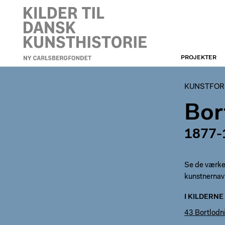
PROJEKTER
KUNSTFORENINGEN
KUNSTFORE
Bor
1877-
Se de værker,
kunstnernav
I KILDERNE
43 Bortlodni