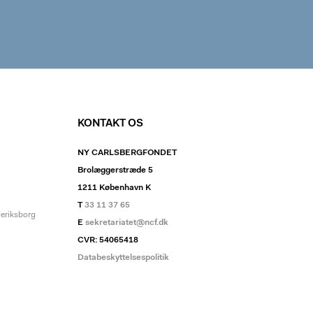
KONTAKT OS
NY CARLSBERGFONDET
Brolæggerstræde 5
1211 København K
T
33 11 37 65
deriksborg
E
sekretariatet@ncf.dk
CVR: 54065418
Databeskyttelsespolitik