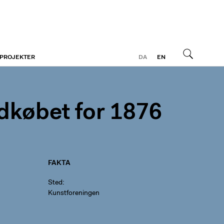
 PROJEKTER
DA
EN
Søg
dkøbet for 1876
FAKTA
Sted
Kunstforeningen