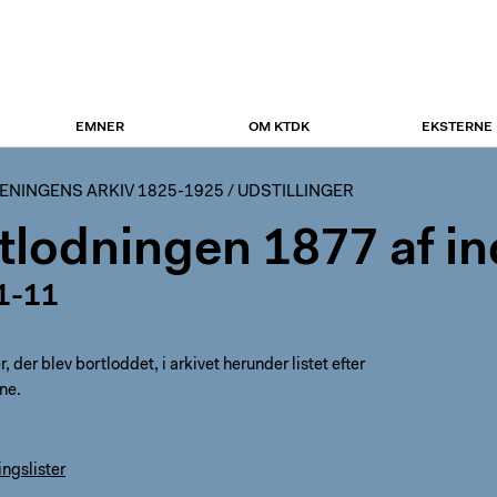
EMNER
OM KTDK
EKSTERNE
NINGENS ARKIV 1825-1925
/
UDSTILLINGER
tlodningen 1877 af in
1-11
 der blev bortloddet, i arkivet herunder listet efter
ne.
ngslister