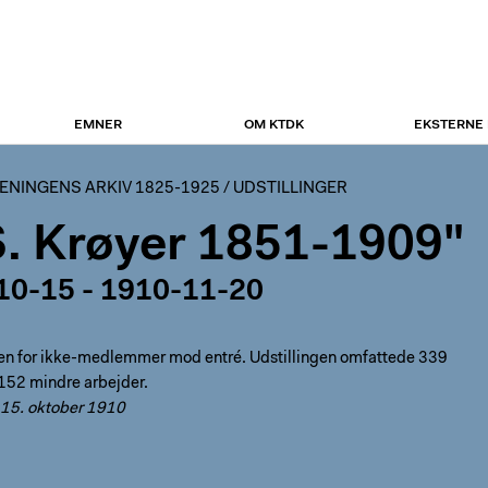
EMNER
OM KTDK
EKSTERNE
NINGENS ARKIV 1825-1925
/
UDSTILLINGER
S. Krøyer 1851-1909"
10-15 - 1910-11-20
en for ikke-medlemmer mod entré. Udstillingen omfattede 339
 152 mindre arbejder.
. 15. oktober 1910