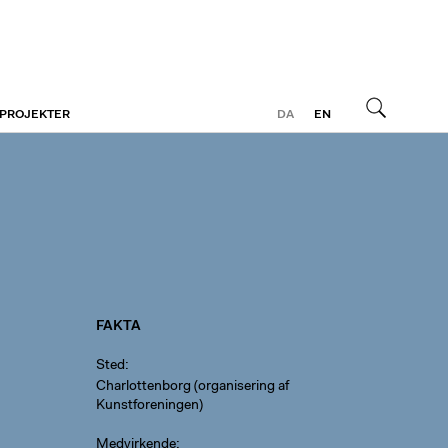
 PROJEKTER
DA
EN
Søg
FAKTA
Sted
Charlottenborg (organisering af
Kunstforeningen)
Medvirkende