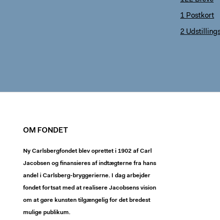
1 Postkort
2 Udstilling
OM FONDET
Ny Carlsbergfondet blev oprettet i 1902 af Carl
Jacobsen og finansieres af indtægterne fra hans
andel i Carlsberg-bryggerierne. I dag arbejder
fondet fortsat med at realisere Jacobsens vision
om at gøre kunsten tilgængelig for det bredest
mulige publikum.