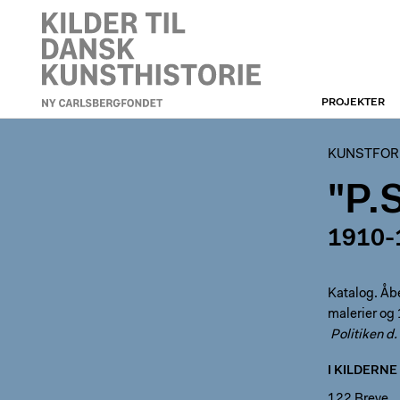
PROJEKTER
KUNSTFORENINGEN
KUNSTFORE
"P.
1910-
Katalog. Åb
malerier og
Politiken d
I KILDERNE
122 Breve