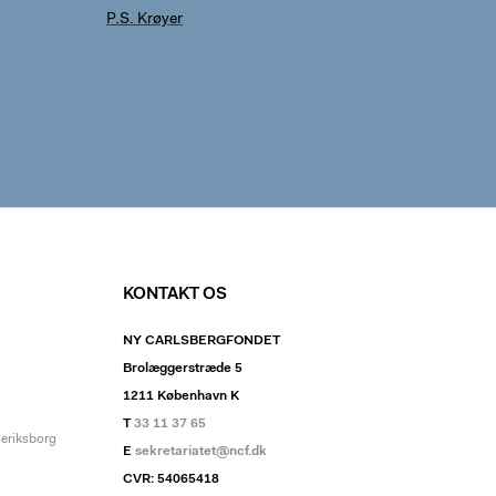
P.S. Krøyer
KONTAKT OS
NY CARLSBERGFONDET
Brolæggerstræde 5
1211 København K
T
33 11 37 65
deriksborg
E
sekretariatet@ncf.dk
CVR: 54065418