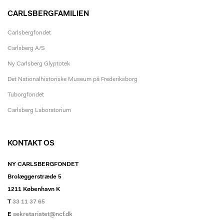
CARLSBERGFAMILIEN
Carlsbergfondet
Carlsberg A/S
Ny Carlsberg Glyptotek
Det Nationalhistoriske Museum på Frederiksborg
Tuborgfondet
Carlsberg Laboratorium
KONTAKT OS
NY CARLSBERGFONDET
Brolæggerstræde 5
1211 København K
T
33 11 37 65
E
sekretariatet@ncf.dk