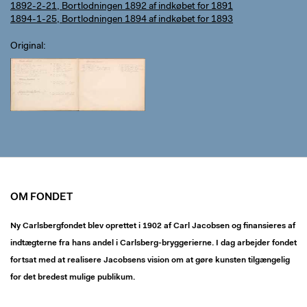
1892-2-21, Bortlodningen 1892 af indkøbet for 1891
1894-1-25, Bortlodningen 1894 af indkøbet for 1893
Original
OM FONDET
Ny Carlsbergfondet blev oprettet i 1902 af Carl Jacobsen og finansieres af
indtægterne fra hans andel i Carlsberg-bryggerierne. I dag arbejder fondet
fortsat med at realisere Jacobsens vision om at gøre kunsten tilgængelig
for det bredest mulige publikum.