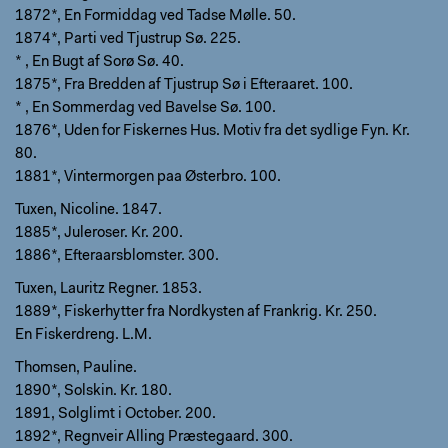
1872*, En Formiddag ved Tadse Mølle. 50.
1874*, Parti ved Tjustrup Sø. 225.
* , En Bugt af Sorø Sø. 40.
1875*, Fra Bredden af Tjustrup Sø i Efteraaret. 100.
* , En Sommerdag ved Bavelse Sø. 100.
1876*, Uden for Fiskernes Hus. Motiv fra det sydlige Fyn. Kr.
80.
1881*, Vintermorgen paa Østerbro. 100.
Tuxen, Nicoline. 1847.
1885*, Juleroser. Kr. 200.
1886*, Efteraarsblomster. 300.
Tuxen, Lauritz Regner. 1853.
1889*, Fiskerhytter fra Nordkysten af Frankrig. Kr. 250.
En Fiskerdreng. L.M.
Thomsen, Pauline.
1890*, Solskin. Kr. 180.
1891, Solglimt i October. 200.
1892*, Regnveir Alling Præstegaard. 300.