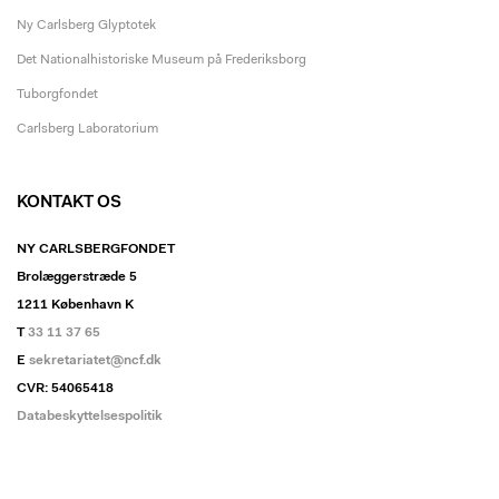
Ny Carlsberg Glyptotek
Det Nationalhistoriske Museum på Frederiksborg
Tuborgfondet
Carlsberg Laboratorium
KONTAKT OS
NY CARLSBERGFONDET
Brolæggerstræde 5
1211 København K
T
33 11 37 65
E
sekretariatet@ncf.dk
CVR: 54065418
Databeskyttelsespolitik