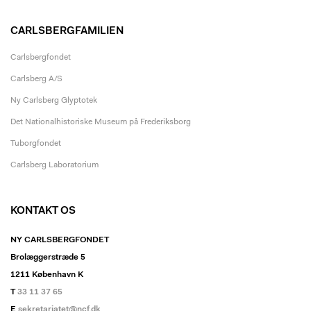
CARLSBERGFAMILIEN
Carlsbergfondet
Carlsberg A/S
Ny Carlsberg Glyptotek
Det Nationalhistoriske Museum på Frederiksborg
Tuborgfondet
Carlsberg Laboratorium
KONTAKT OS
NY CARLSBERGFONDET
Brolæggerstræde 5
1211 København K
T
33 11 37 65
E
sekretariatet@ncf.dk