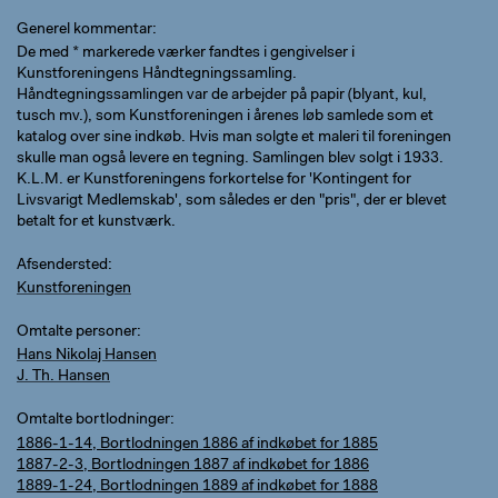
Generel kommentar
De med * markerede værker fandtes i gengivelser i
Kunstforeningens Håndtegningssamling.
Håndtegningssamlingen var de arbejder på papir (blyant, kul,
tusch mv.), som Kunstforeningen i årenes løb samlede som et
katalog over sine indkøb. Hvis man solgte et maleri til foreningen
skulle man også levere en tegning. Samlingen blev solgt i 1933.
K.L.M. er Kunstforeningens forkortelse for 'Kontingent for
Livsvarigt Medlemskab', som således er den "pris", der er blevet
betalt for et kunstværk.
Afsendersted
Kunstforeningen
Omtalte personer
Hans Nikolaj Hansen
J. Th. Hansen
Omtalte bortlodninger
1886-1-14, Bortlodningen 1886 af indkøbet for 1885
1887-2-3, Bortlodningen 1887 af indkøbet for 1886
1889-1-24, Bortlodningen 1889 af indkøbet for 1888