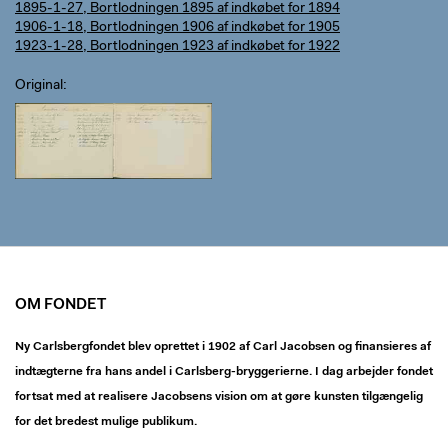
1895-1-27, Bortlodningen 1895 af indkøbet for 1894
1906-1-18, Bortlodningen 1906 af indkøbet for 1905
1923-1-28, Bortlodningen 1923 af indkøbet for 1922
Original
OM FONDET
Ny Carlsbergfondet blev oprettet i 1902 af Carl Jacobsen og finansieres af
indtægterne fra hans andel i Carlsberg-bryggerierne. I dag arbejder fondet
fortsat med at realisere Jacobsens vision om at gøre kunsten tilgængelig
for det bredest mulige publikum.