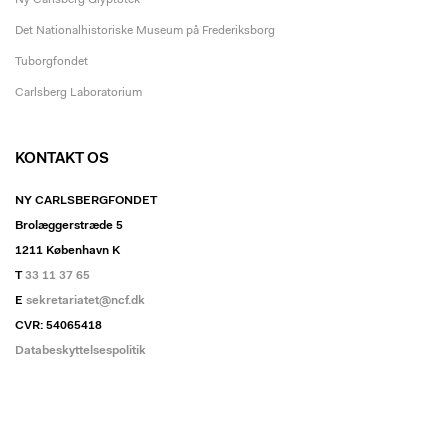
Ny Carlsberg Glyptotek
Det Nationalhistoriske Museum på Frederiksborg
Tuborgfondet
Carlsberg Laboratorium
KONTAKT OS
NY CARLSBERGFONDET
Brolæggerstræde 5
1211 København K
T
33 11 37 65
E
sekretariatet@ncf.dk
CVR: 54065418
Databeskyttelsespolitik