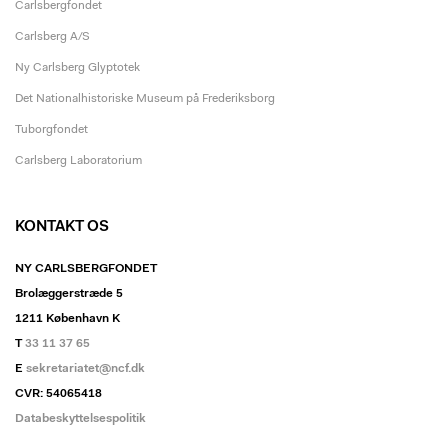
Carlsbergfondet
Carlsberg A/S
Ny Carlsberg Glyptotek
Det Nationalhistoriske Museum på Frederiksborg
Tuborgfondet
Carlsberg Laboratorium
KONTAKT OS
NY CARLSBERGFONDET
Brolæggerstræde 5
1211 København K
T
33 11 37 65
E
sekretariatet@ncf.dk
CVR: 54065418
Databeskyttelsespolitik