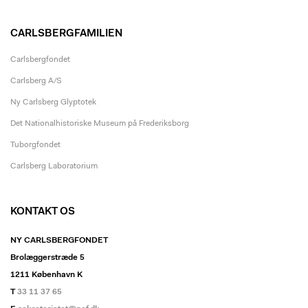
CARLSBERGFAMILIEN
Carlsbergfondet
Carlsberg A/S
Ny Carlsberg Glyptotek
Det Nationalhistoriske Museum på Frederiksborg
Tuborgfondet
Carlsberg Laboratorium
KONTAKT OS
NY CARLSBERGFONDET
Brolæggerstræde 5
1211 København K
T
33 11 37 65