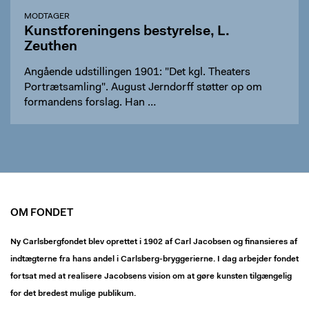
MODTAGER
Kunstforeningens bestyrelse, L.
Zeuthen
Angående udstillingen 1901: "Det kgl. Theaters
Portrætsamling". August Jerndorff støtter op om
formandens forslag. Han …
OM FONDET
Ny Carlsbergfondet blev oprettet i 1902 af Carl Jacobsen og finansieres af
indtægterne fra hans andel i Carlsberg-bryggerierne. I dag arbejder fondet
fortsat med at realisere Jacobsens vision om at gøre kunsten tilgængelig
for det bredest mulige publikum.