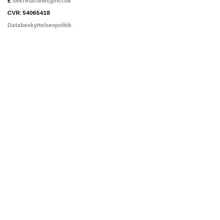
E
sekretariatet@ncf.dk
CVR: 54065418
Databeskyttelsespolitik