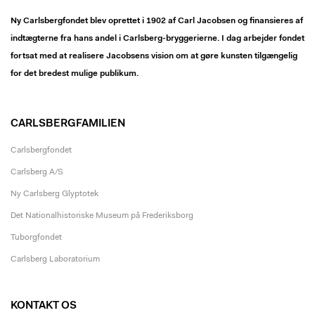
Ny Carlsbergfondet blev oprettet i 1902 af Carl Jacobsen og finansieres af
indtægterne fra hans andel i Carlsberg-bryggerierne. I dag arbejder fondet
fortsat med at realisere Jacobsens vision om at gøre kunsten tilgængelig
for det bredest mulige publikum.
CARLSBERGFAMILIEN
Carlsbergfondet
Carlsberg A/S
Ny Carlsberg Glyptotek
Det Nationalhistoriske Museum på Frederiksborg
Tuborgfondet
Carlsberg Laboratorium
KONTAKT OS