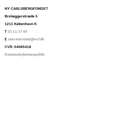
NY CARLSBERGFONDET
Brolæggerstræde 5
1211 København K
T
33 11 37 65
E
sekretariatet@ncf.dk
CVR: 54065418
Databeskyttelsespolitik