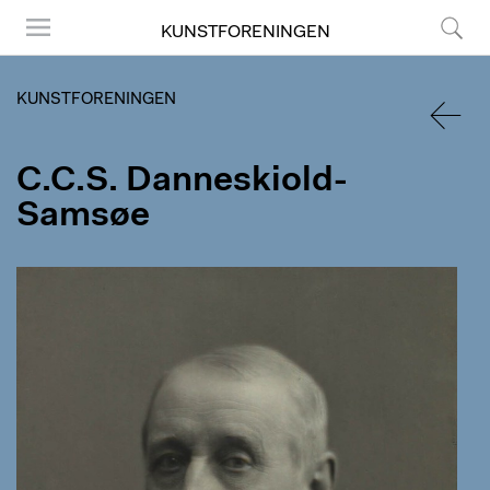
KUNSTFORENINGEN
Menu
Søg
KUNSTFORENINGEN
TILBA
C.C.S. Danneskiold-
Samsøe