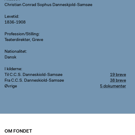
Christian Conrad Sophus Danneskjold-Samsøe
Levetid
1836-1908
Profession/Stilling
Teaterdirektør, Greve
Nationalitet
Dansk
I kilderne
Til C.C.S. Danneskiold-Samsøe
19 breve
Fra C.C.S. Danneskiold-Samsøe
38 breve
Øvrige
5 dokumenter
OM FONDET