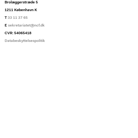
Brolæggerstræde 5
1211 København K
T
33 11 37 65
E
sekretariatet@ncf.dk
CVR: 54065418
Databeskyttelsespolitik