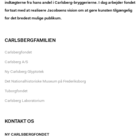
indtægterne fra hans andel i Carlsberg-bryggerierne. I dag arbejder fondet
fortsat med at realisere Jacobsens vision om at gøre kunsten tilgængelig
for det bredest mulige publikum.
CARLSBERGFAMILIEN
Carlsbergfondet
Carlsberg A/S
Ny Carlsberg Glyptotek
Det Nationalhistoriske Museum på Frederiksborg
Tuborgfondet
Carlsberg Laboratorium
KONTAKT OS
NY CARLSBERGFONDET