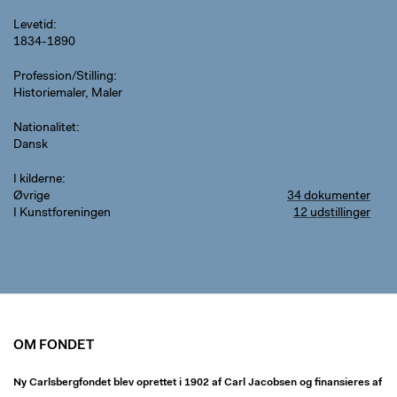
Levetid
1834-1890
Profession/Stilling
Historiemaler, Maler
Nationalitet
Dansk
I kilderne
Øvrige
34 dokumenter
I Kunstforeningen
12 udstillinger
OM FONDET
Ny Carlsbergfondet blev oprettet i 1902 af Carl Jacobsen og finansieres af