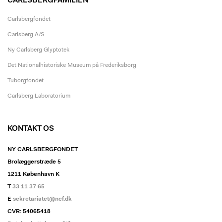
CARLSBERGFAMILIEN
Carlsbergfondet
Carlsberg A/S
Ny Carlsberg Glyptotek
Det Nationalhistoriske Museum på Frederiksborg
Tuborgfondet
Carlsberg Laboratorium
KONTAKT OS
NY CARLSBERGFONDET
Brolæggerstræde 5
1211 København K
T
33 11 37 65
E
sekretariatet@ncf.dk
CVR: 54065418