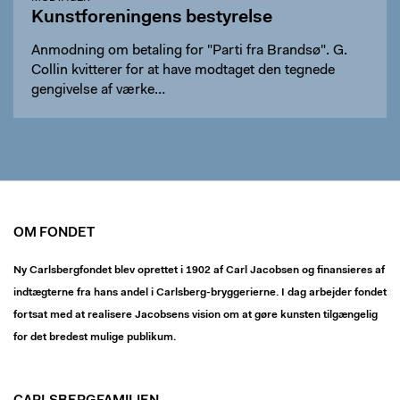
Kunstforeningens bestyrelse
Anmodning om betaling for "Parti fra Brandsø". G.
Collin kvitterer for at have modtaget den tegnede
gengivelse af værke…
OM FONDET
Ny Carlsbergfondet blev oprettet i 1902 af Carl Jacobsen og finansieres af
indtægterne fra hans andel i Carlsberg-bryggerierne. I dag arbejder fondet
fortsat med at realisere Jacobsens vision om at gøre kunsten tilgængelig
for det bredest mulige publikum.