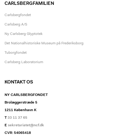
CARLSBERGFAMILIEN
Carlsbergfondet
Carlsberg A/S
Ny Carlsberg Glyptotek
Det Nationalhistoriske Museum på Frederiksborg
Tuborgfondet
Carlsberg Laboratorium
KONTAKT OS
NY CARLSBERGFONDET
Brolæggerstræde 5
1211 København K
T
33 11 37 65
E
sekretariatet@ncf.dk
CVR: 54065418