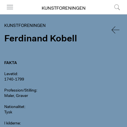
KUNSTFORENINGEN
Menu
Søg
KUNSTFORENINGEN
Ferdinand Kobell
TILBA
FAKTA
Levetid
1740-1799
Profession/Stilling
Maler, Gravør
Nationalitet
Tysk
I kilderne