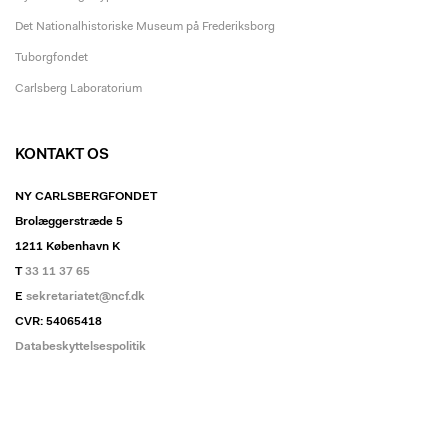
Det Nationalhistoriske Museum på Frederiksborg
Tuborgfondet
Carlsberg Laboratorium
KONTAKT OS
NY CARLSBERGFONDET
Brolæggerstræde 5
1211 København K
T
33 11 37 65
E
sekretariatet@ncf.dk
CVR: 54065418
Databeskyttelsespolitik