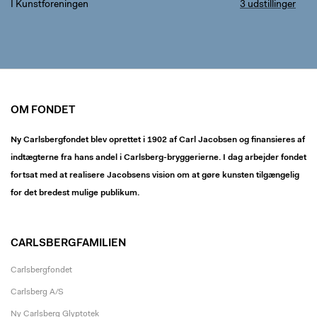
I Kunstforeningen
3 udstillinger
OM FONDET
Ny Carlsbergfondet blev oprettet i 1902 af Carl Jacobsen og finansieres af
indtægterne fra hans andel i Carlsberg-bryggerierne. I dag arbejder fondet
fortsat med at realisere Jacobsens vision om at gøre kunsten tilgængelig
for det bredest mulige publikum.
CARLSBERGFAMILIEN
Carlsbergfondet
Carlsberg A/S
Ny Carlsberg Glyptotek