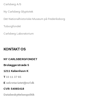
Carlsberg A/S
Ny Carlsberg Glyptotek
Det Nationalhistoriske Museum på Frederiksborg
Tuborgfondet
Carlsberg Laboratorium
KONTAKT OS
NY CARLSBERGFONDET
Brolæggerstræde 5
1211 København K
T
33 11 37 65
E
sekretariatet@ncf.dk
CVR: 54065418
Databeskyttelsespolitik