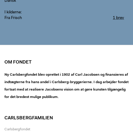
Dansk
I kilderne
Fra Frisch
1 brev
OM FONDET
Ny Carlsbergfondet blev oprettet i 1902 af Carl Jacobsen og finansieres af
indtægterne fra hans andel i Carlsberg-bryggerierne. I dag arbejder fondet
fortsat med at realisere Jacobsens vision om at gøre kunsten tilgængelig
for det bredest mulige publikum.
CARLSBERGFAMILIEN
Carlsbergfondet