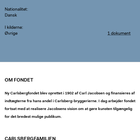
Nationalitet
Dansk
I kilderne
Øvrige
1 dokument
OM FONDET
Ny Carlsbergfondet blev oprettet i 1902 af Carl Jacobsen og finansieres af
indtægterne fra hans andel i Carlsberg-bryggerierne. I dag arbejder fondet
fortsat med at realisere Jacobsens vision om at gøre kunsten tilgængelig
for det bredest mulige publikum.
CARLSBERGFAMILIEN