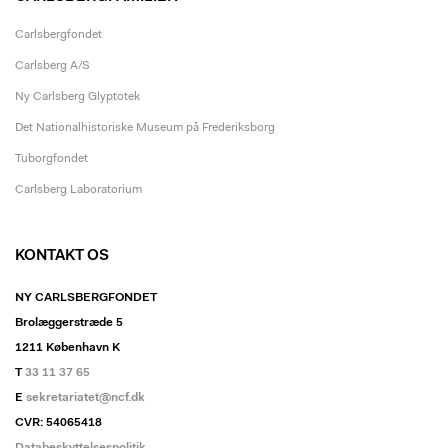
Carlsbergfondet
Carlsberg A/S
Ny Carlsberg Glyptotek
Det Nationalhistoriske Museum på Frederiksborg
Tuborgfondet
Carlsberg Laboratorium
KONTAKT OS
NY CARLSBERGFONDET
Brolæggerstræde 5
1211 København K
T
33 11 37 65
E
sekretariatet@ncf.dk
CVR: 54065418