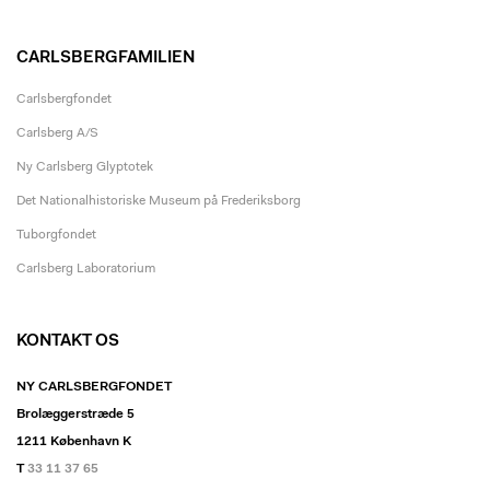
CARLSBERGFAMILIEN
Carlsbergfondet
Carlsberg A/S
Ny Carlsberg Glyptotek
Det Nationalhistoriske Museum på Frederiksborg
Tuborgfondet
Carlsberg Laboratorium
KONTAKT OS
NY CARLSBERGFONDET
Brolæggerstræde 5
1211 København K
T
33 11 37 65