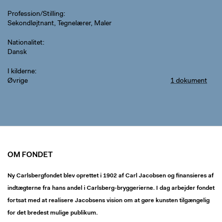
Profession/Stilling
Sekondløjtnant, Tegnelærer, Maler
Nationalitet
Dansk
I kilderne
Øvrige
1 dokument
OM FONDET
Ny Carlsbergfondet blev oprettet i 1902 af Carl Jacobsen og finansieres af
indtægterne fra hans andel i Carlsberg-bryggerierne. I dag arbejder fondet
fortsat med at realisere Jacobsens vision om at gøre kunsten tilgængelig
for det bredest mulige publikum.