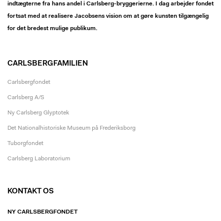
indtægterne fra hans andel i Carlsberg-bryggerierne. I dag arbejder fondet
fortsat med at realisere Jacobsens vision om at gøre kunsten tilgængelig
for det bredest mulige publikum.
CARLSBERGFAMILIEN
Carlsbergfondet
Carlsberg A/S
Ny Carlsberg Glyptotek
Det Nationalhistoriske Museum på Frederiksborg
Tuborgfondet
Carlsberg Laboratorium
KONTAKT OS
NY CARLSBERGFONDET