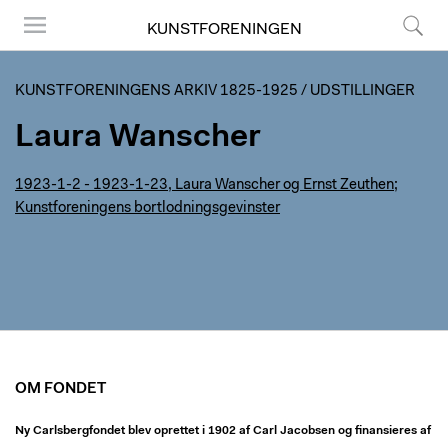
KUNSTFORENINGEN
Menu
Søg
KUNSTFORENINGENS ARKIV 1825-1925
/
UDSTILLINGER
Laura Wanscher
1923-1-2 - 1923-1-23, Laura Wanscher og Ernst Zeuthen;
Kunstforeningens bortlodningsgevinster
OM FONDET
Ny Carlsbergfondet blev oprettet i 1902 af Carl Jacobsen og finansieres af