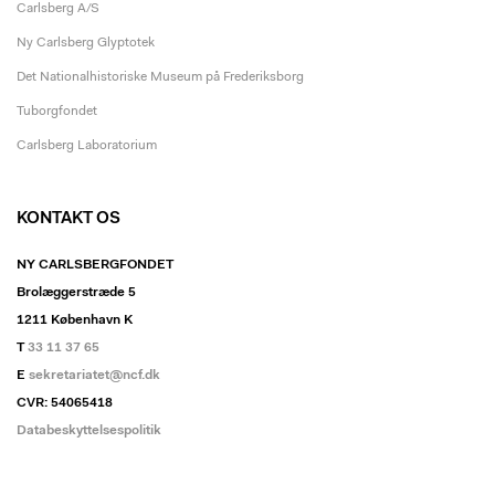
Carlsberg A/S
Ny Carlsberg Glyptotek
Det Nationalhistoriske Museum på Frederiksborg
Tuborgfondet
Carlsberg Laboratorium
KONTAKT OS
NY CARLSBERGFONDET
Brolæggerstræde 5
1211 København K
T
33 11 37 65
E
sekretariatet@ncf.dk
CVR: 54065418
Databeskyttelsespolitik