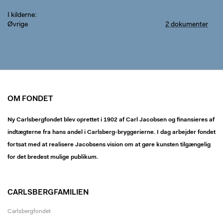
I kilderne
Øvrige
2 dokumenter
OM FONDET
Ny Carlsbergfondet blev oprettet i 1902 af Carl Jacobsen og finansieres af
indtægterne fra hans andel i Carlsberg-bryggerierne. I dag arbejder fondet
fortsat med at realisere Jacobsens vision om at gøre kunsten tilgængelig
for det bredest mulige publikum.
CARLSBERGFAMILIEN
Carlsbergfondet