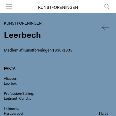
KUNSTFORENINGEN
Menu
Søg
KUNSTFORENINGEN
Leerbech
TILBA
Medlem af Kunstforeningen 1830-1833.
FAKTA
Aliasser
Leerbek
Profession/Stilling
Løjtnant, Cand.jur.
I kilderne
Fra Leerbech
1 brev