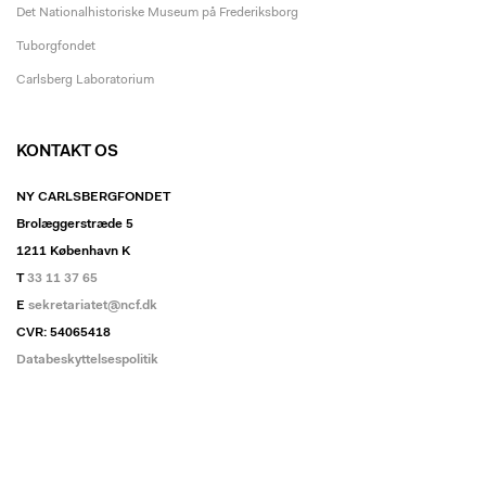
Det Nationalhistoriske Museum på Frederiksborg
Tuborgfondet
Carlsberg Laboratorium
KONTAKT OS
NY CARLSBERGFONDET
Brolæggerstræde 5
1211 København K
T
33 11 37 65
E
sekretariatet@ncf.dk
CVR: 54065418
Databeskyttelsespolitik