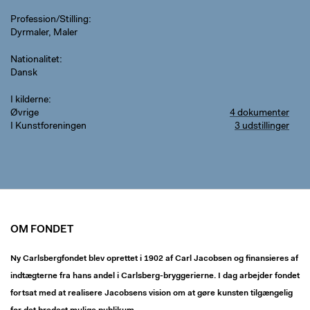
Profession/Stilling
Dyrmaler, Maler
Nationalitet
Dansk
I kilderne
Øvrige
4 dokumenter
I Kunstforeningen
3 udstillinger
OM FONDET
Ny Carlsbergfondet blev oprettet i 1902 af Carl Jacobsen og finansieres af
indtægterne fra hans andel i Carlsberg-bryggerierne. I dag arbejder fondet
fortsat med at realisere Jacobsens vision om at gøre kunsten tilgængelig