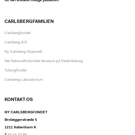
for det bredest mulige publikum.
CARLSBERGFAMILIEN
Carlsbergfondet
Carlsberg A/S
Ny Carlsberg Glyptotek
Det Nationalhistoriske Museum på Frederiksborg
Tuborgfondet
Carlsberg Laboratorium
KONTAKT OS
NY CARLSBERGFONDET
Brolæggerstræde 5
1211 København K