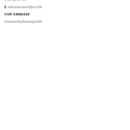
T
33 11 37 65
E
sekretariatet@ncf.dk
CVR: 54065418
Databeskyttelsespolitik