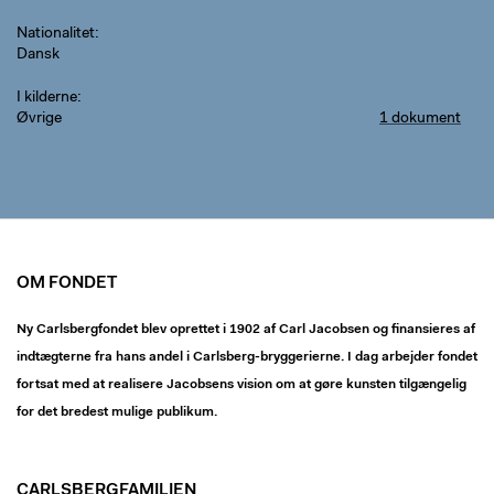
Nationalitet
Dansk
I kilderne
Øvrige
1 dokument
OM FONDET
Ny Carlsbergfondet blev oprettet i 1902 af Carl Jacobsen og finansieres af
indtægterne fra hans andel i Carlsberg-bryggerierne. I dag arbejder fondet
fortsat med at realisere Jacobsens vision om at gøre kunsten tilgængelig
for det bredest mulige publikum.
CARLSBERGFAMILIEN