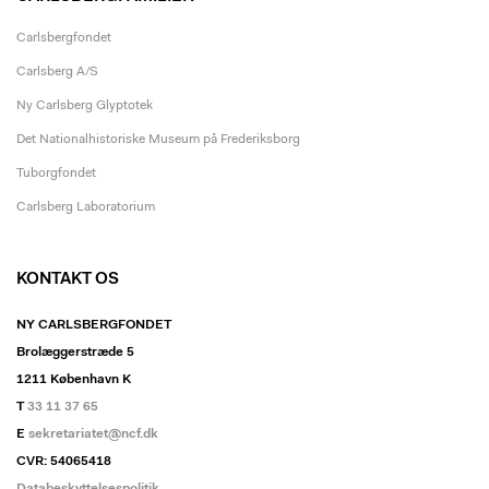
Carlsbergfondet
Carlsberg A/S
Ny Carlsberg Glyptotek
Det Nationalhistoriske Museum på Frederiksborg
Tuborgfondet
Carlsberg Laboratorium
KONTAKT OS
NY CARLSBERGFONDET
Brolæggerstræde 5
1211 København K
T
33 11 37 65
E
sekretariatet@ncf.dk
CVR: 54065418