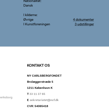
Nationalitet
Dansk
I kilderne
Øvrige
4 dokumenter
I Kunstforeningen
3 udstillinger
KONTAKT OS
NY CARLSBERGFONDET
Brolæggerstræde 5
1211 København K
T
33 11 37 65
deriksborg
E
sekretariatet@ncf.dk
CVR: 54065418