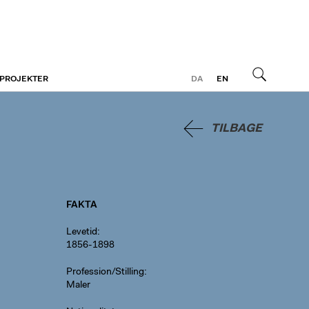
 PROJEKTER
DA
EN
Søg
TILBAGE
FAKTA
Levetid
1856-1898
Profession/Stilling
Maler