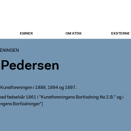
EMNER
OM KTDK
EKSTERNE
ENINGEN
 Pedersen
i Kunstforeningen i 1889, 1894 og 1897.
ed fødselsår 1861 i "Kunstforeningens Bortlodning No 2.B." og i
ingens Bortlodninger")