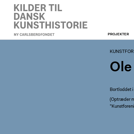
PROJEKTER
KUNSTFORENINGEN
KUNSTFOR
Ole
Bortloddet 
(Optræder m
"Kunstforen