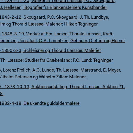
- 1842-11-20, Værker af Thorald Læssøe, P.C. Skovgaard,
. Hellesen; litografier fra Blankensteiners Kunsthandel
1843-2-12, Skougaard, P.C. Skovgaard, J. Th. Lundbye,
lm og Thorald Læssøe: Malerier; Hilker: Tegninger
 1848-3-19, Værker af Em. Larsen, Thorald Læssøe, Kraft,
edersen, Jens Juel, C.A. Lorentzen, Gebauer, Dietrich og Hörner
 1850-3-3, Schleisner og Thorald Læssøe: Malerier
Th. Læssøe: Studier fra Grækenland; F.C. Lund: Tegninger
 Lorenz Frølich, A.C. Lunde, Th. Læssøe, Marstrand, E. Meyer,
 Vilhelm Petersen og Wilhelm Zillen: Malerier
- 1878-10-13, Auktionsudstilling: Thorald Læssøe. Auktion 21.
78
1982-4-18, De ukendte guldaldermalere