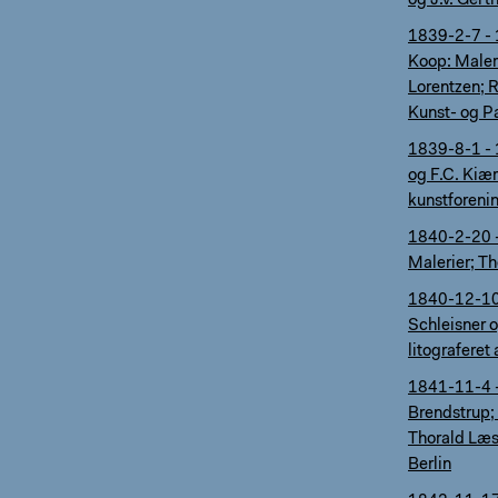
og J.V. Gert
1839-2-7 - 
Koop: Maleri
Lorentzen; R
Kunst- og P
1839-8-1 - 
og F.C. Kiæ
kunstforeni
1840-2-20 -
Malerier; Th
1840-12-10, 
Schleisner o
litograferet 
1841-11-4 -
Brendstrup;
Thorald Læss
Berlin