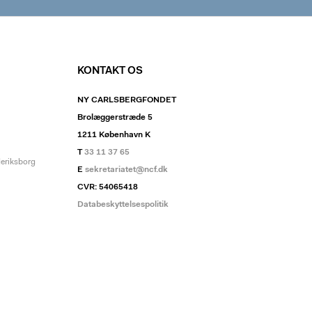
KONTAKT OS
NY CARLSBERGFONDET
Brolæggerstræde 5
1211 København K
T
33 11 37 65
deriksborg
E
sekretariatet@ncf.dk
CVR: 54065418
Databeskyttelsespolitik