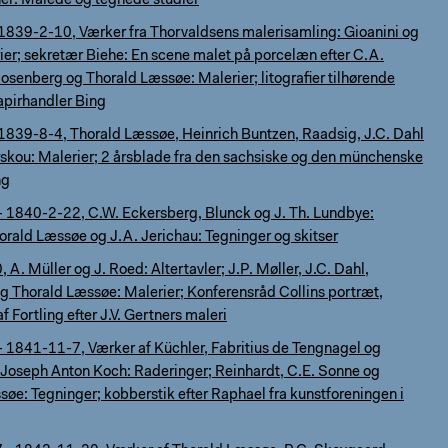
ner: Malede og tegnede studier
1839-2-10, Værker fra Thorvaldsens malerisamling: Gioanini og
er; sekretær Biehe: En scene malet på porcelæn efter C.A.
osenberg og Thorald Læssøe: Malerier; litografier tilhørende
apirhandler Bing
1839-8-4, Thorald Læssøe, Heinrich Buntzen, Raadsig, J.C. Dahl
rskou: Malerier; 2 årsblade fra den sachsiske og den münchenske
ng
 1840-2-22, C.W. Eckersberg, Blunck og J. Th. Lundbye:
orald Læssøe og J.A. Jerichau: Tegninger og skitser
A. Müller og J. Roed: Altertavler; J.P. Møller, J.C. Dahl,
g Thorald Læssøe: Malerier; Konferensråd Collins portræt,
af Fortling efter J.V. Gertners maleri
 1841-11-7, Værker af Küchler, Fabritius de Tengnagel og
 Joseph Anton Koch: Raderinger; Reinhardt, C.E. Sonne og
øe: Tegninger; kobberstik efter Raphael fra kunstforeningen i