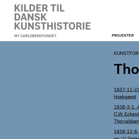
PROJEKTER
KUNSTFORENINGEN
KUNSTFORE
Tho
1837-11-23, 
Hoekgeest
1838-3-1, Æ
C.W. Eckersb
Thorvaldsen;
1838-12-6, 