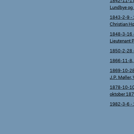
1842-11-17 
Lundbye og J
1843-2-9 - 
Christian Ho
1848-3-16 -
Lieutenant P
1850-2-28 -
1866-11-8, 
1869-10-28,
J.P. Møller,
1878-10-10 
oktober 18
1982-3-6 - 