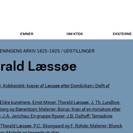
EMNER
OM KTDK
EKSTERNE
NINGENS ARKIV 1825-1925
/
UDSTILLINGER
rald Læssøe
Kobberstik; kopier af Læssøe efter Domkirken i Delft af
ldre kunstnere, Ernst Meyer, Thorald Læssøe, J. Th. Lundbye,
erg og Bærentzen: Malerier; Borup: Kopi af en miniature efter
 J.A. Jerichau: En gruppe figurer; J.B. Dalhoff: Temaskine
Thorald Læssøe, P.C. Skovgaard og F. Rohde: Malerier; Blunck