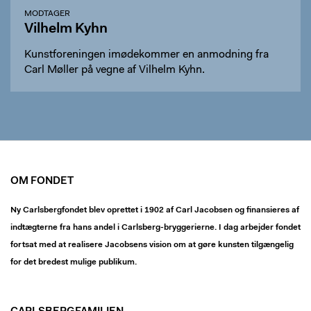
MODTAGER
Vilhelm Kyhn
Kunstforeningen imødekommer en anmodning fra
Carl Møller på vegne af Vilhelm Kyhn.
OM FONDET
Ny Carlsbergfondet blev oprettet i 1902 af Carl Jacobsen og finansieres af
indtægterne fra hans andel i Carlsberg-bryggerierne. I dag arbejder fondet
fortsat med at realisere Jacobsens vision om at gøre kunsten tilgængelig
for det bredest mulige publikum.