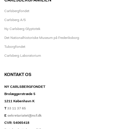
CARLSBERGFAMILIEN
Carlsbergfondet
Carlsberg A/S
Ny Carlsberg Glyptotek
Det Nationalhistoriske Museum på Frederiksborg
Tuborgfondet
Carlsberg Laboratorium
KONTAKT OS
NY CARLSBERGFONDET
Brolæggerstræde 5
1211 København K
T
33 11 37 65
E
sekretariatet@ncf.dk
CVR: 54065418