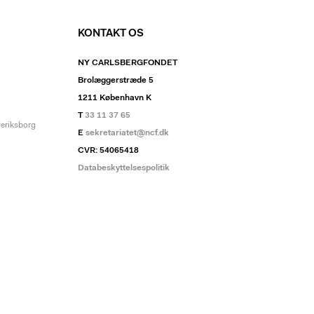
KONTAKT OS
NY CARLSBERGFONDET
Brolæggerstræde 5
1211 København K
T
33 11 37 65
deriksborg
E
sekretariatet@ncf.dk
CVR: 54065418
Databeskyttelsespolitik