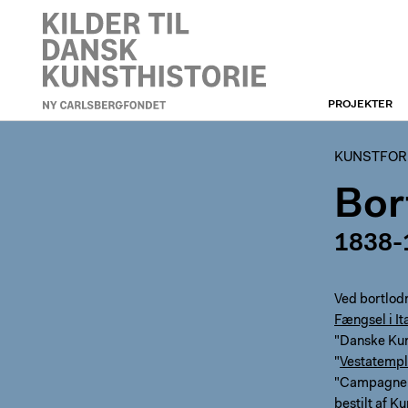
PROJEKTER
KUNSTFORENINGEN
KUNSTFORE
Bor
1838-
Ved bortlod
Fængsel i It
"Danske Kun
"
Vestatempl
"Campagne J
bestilt af K