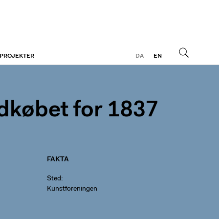
 PROJEKTER
DA
EN
Søg
dkøbet for 1837
FAKTA
Sted
Kunstforeningen