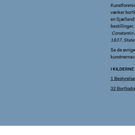
Kunstforenin
værker bortl
en Sjællands
bestillinger.
Constantin
1837, State
Se de øvrige 
kunstnernav
I KILDERNE
1 Bestyrels
32 Bortlodni