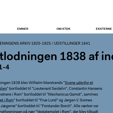
EMNER
OM KTDK
EKSTERNE
NINGENS ARKIV 1825-1925
/
UDSTILLINGER 1841
tlodningen 1838 af in
1-4
ningen 1838 blev Wilhelm Marstrands "
Scene udenfor et
alien
" bortloddet til "Lieutenant Seidelin", Constantin Hansens
stnere i Rom" bortloddet til "Mechanicus Gamst", sammes
et i Rom
" bortloddet til "Frue Lund" og Jørgen V. Sonnes
ægerne" bortloddet til "Forstander Borch". Alle værker var
unstforeningen på nær "Vestatemplet i Rom", der blev tilbudt