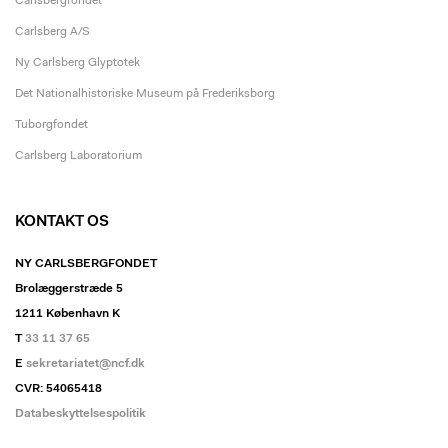
Carlsbergfondet
Carlsberg A/S
Ny Carlsberg Glyptotek
Det Nationalhistoriske Museum på Frederiksborg
Tuborgfondet
Carlsberg Laboratorium
KONTAKT OS
NY CARLSBERGFONDET
Brolæggerstræde 5
1211 København K
T
33 11 37 65
E
sekretariatet@ncf.dk
CVR: 54065418
Databeskyttelsespolitik