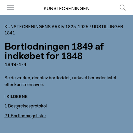
KUNSTFORENINGEN
Menu
Søg
KUNSTFORENINGENS ARKIV 1825-1925
/
UDSTILLINGER
1841
Bortlodningen 1849 af
indkøbet for 1848
1849-1-4
Se de værker, der blev bortloddet, i arkivet herunder listet
efter kunstnernavne.
I KILDERNE
1 Bestyrelsesprotokol
21 Bortlodningslister