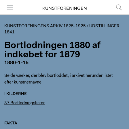
KUNSTFORENINGEN
Menu
Søg
KUNSTFORENINGENS ARKIV 1825-1925
/
UDSTILLINGER
1841
Bortlodningen 1880 af
indkøbet for 1879
1880-1-15
Se de værker, der blev bortloddet, i arkivet herunder listet
efter kunstnernavne.
I KILDERNE
37 Bortlodningslister
FAKTA