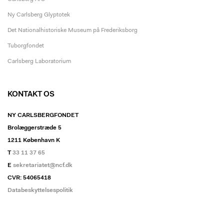
Ny Carlsberg Glyptotek
Det Nationalhistoriske Museum på Frederiksborg
Tuborgfondet
Carlsberg Laboratorium
KONTAKT OS
NY CARLSBERGFONDET
Brolæggerstræde 5
1211 København K
T
33 11 37 65
E
sekretariatet@ncf.dk
CVR: 54065418
Databeskyttelsespolitik