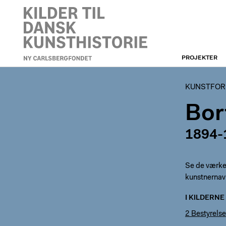
PROJEKTER
KUNSTFORENINGEN
KUNSTFORE
Bor
1894-
Se de værker,
kunstnernav
I KILDERNE
2 Bestyrelse