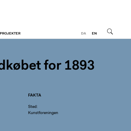
 PROJEKTER
DA
EN
Søg
dkøbet for 1893
FAKTA
Sted
Kunstforeningen