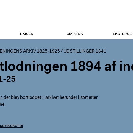
EMNER
OM KTDK
EKSTERNE
NINGENS ARKIV 1825-1925
/
UDSTILLINGER 1841
tlodningen 1894 af in
1-25
 der blev bortloddet, i arkivet herunder listet efter
ne.
sprotokoller