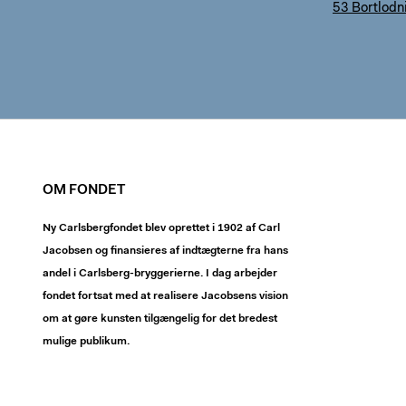
53 Bortlodni
OM FONDET
Ny Carlsbergfondet blev oprettet i 1902 af Carl
Jacobsen og finansieres af indtægterne fra hans
andel i Carlsberg-bryggerierne. I dag arbejder
fondet fortsat med at realisere Jacobsens vision
om at gøre kunsten tilgængelig for det bredest
mulige publikum.