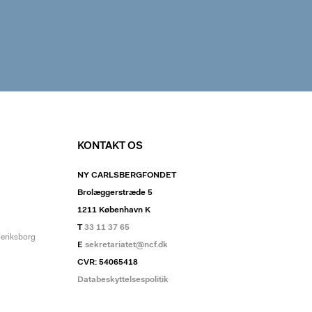
KONTAKT OS
NY CARLSBERGFONDET
Brolæggerstræde 5
1211 København K
T
33 11 37 65
deriksborg
E
sekretariatet@ncf.dk
CVR: 54065418
Databeskyttelsespolitik