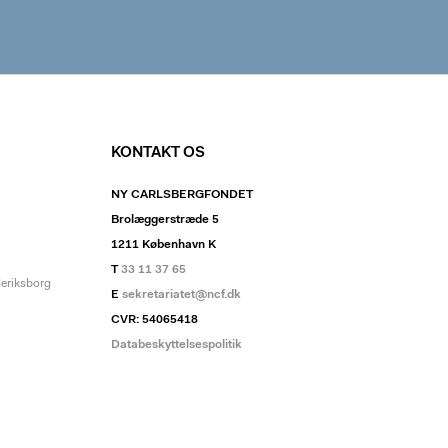
KONTAKT OS
NY CARLSBERGFONDET
Brolæggerstræde 5
1211 København K
T
33 11 37 65
deriksborg
E
sekretariatet@ncf.dk
CVR: 54065418
Databeskyttelsespolitik