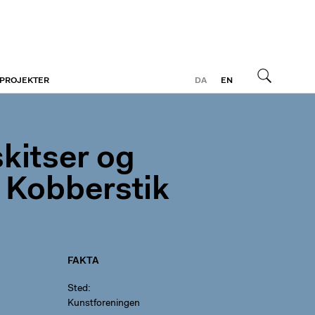
 PROJEKTER
DA
EN
Søg
skitser og
: Kobberstik
FAKTA
Sted
Kunstforeningen