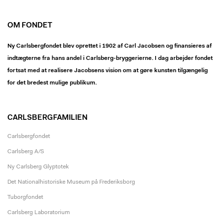
OM FONDET
Ny Carlsbergfondet blev oprettet i 1902 af Carl Jacobsen og finansieres af
indtægterne fra hans andel i Carlsberg-bryggerierne. I dag arbejder fondet
fortsat med at realisere Jacobsens vision om at gøre kunsten tilgængelig
for det bredest mulige publikum.
CARLSBERGFAMILIEN
Carlsbergfondet
Carlsberg A/S
Ny Carlsberg Glyptotek
Det Nationalhistoriske Museum på Frederiksborg
Tuborgfondet
Carlsberg Laboratorium