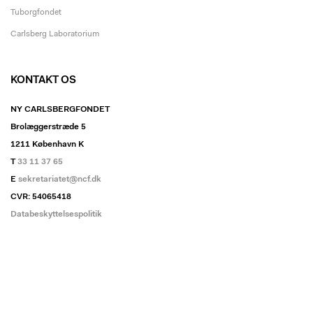
Tuborgfondet
Carlsberg Laboratorium
KONTAKT OS
NY CARLSBERGFONDET
Brolæggerstræde 5
1211 København K
T
33 11 37 65
E
sekretariatet@ncf.dk
CVR: 54065418
Databeskyttelsespolitik