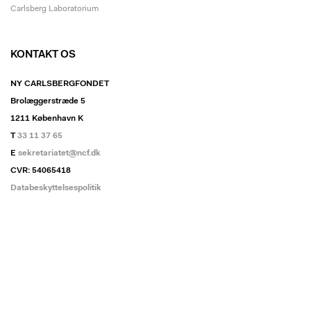
Carlsberg Laboratorium
KONTAKT OS
NY CARLSBERGFONDET
Brolæggerstræde 5
1211 København K
T
33 11 37 65
E
sekretariatet@ncf.dk
CVR: 54065418
Databeskyttelsespolitik