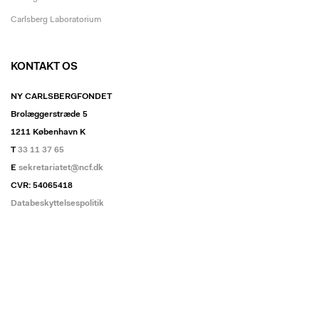
Carlsberg Laboratorium
KONTAKT OS
NY CARLSBERGFONDET
Brolæggerstræde 5
1211 København K
T
33 11 37 65
E
sekretariatet@ncf.dk
CVR: 54065418
Databeskyttelsespolitik