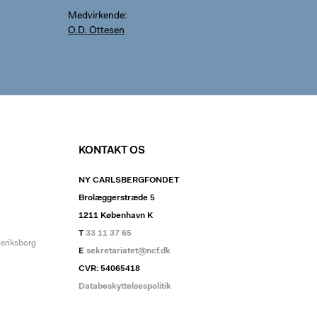
Medvirkende
O.D. Ottesen
KONTAKT OS
NY CARLSBERGFONDET
Brolæggerstræde 5
1211 København K
T
33 11 37 65
deriksborg
E
sekretariatet@ncf.dk
CVR: 54065418
Databeskyttelsespolitik