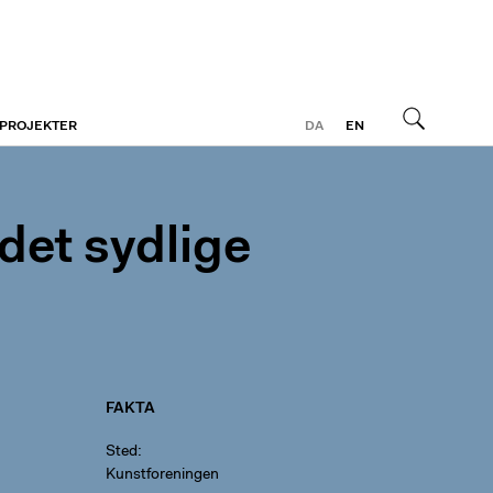
 PROJEKTER
DA
EN
Søg
 det sydlige
FAKTA
Sted
Kunstforeningen