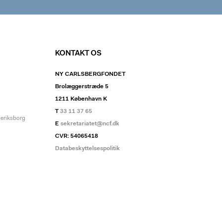
KONTAKT OS
NY CARLSBERGFONDET
Brolæggerstræde 5
1211 København K
T
33 11 37 65
deriksborg
E
sekretariatet@ncf.dk
CVR: 54065418
Databeskyttelsespolitik