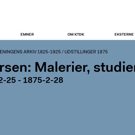
EMNER
OM KTDK
EKSTERNE
NINGENS ARKIV 1825-1925
/
UDSTILLINGER 1875
ersen: Malerier, studi
2-25 - 1875-2-28