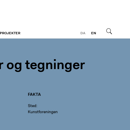
 PROJEKTER
DA
EN
Søg
er og tegninger
FAKTA
Sted
Kunstforeningen