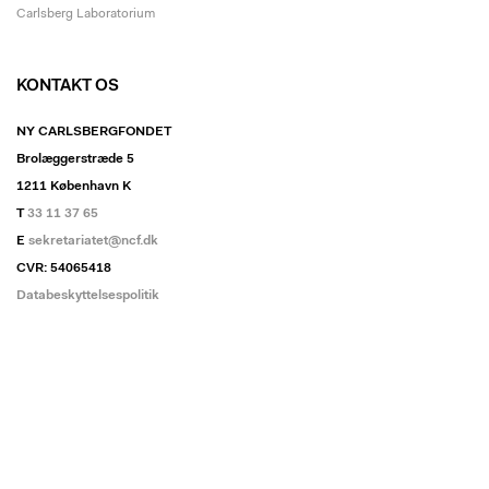
Carlsberg Laboratorium
KONTAKT OS
NY CARLSBERGFONDET
Brolæggerstræde 5
1211 København K
T
33 11 37 65
E
sekretariatet@ncf.dk
CVR: 54065418
Databeskyttelsespolitik